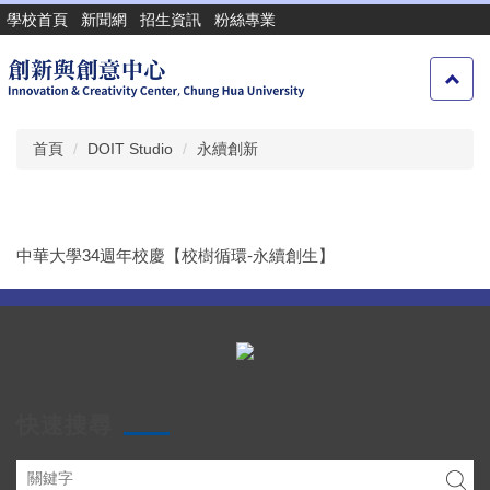
跳
學校首頁
新聞網
招生資訊
粉絲專業
到
主
要
內
容
首頁
DOIT Studio
永續創新
區
中華大學34週年校慶【校樹循環-永續創生】
快速搜尋